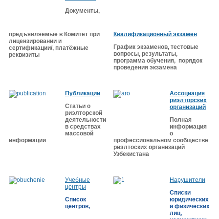
Документы,
предъявляемые в Комитет при
Квалификационный экзамен
лицензировании и
График экзаменов, тестовые
сертификации/, платёжные
вопросы, результаты,
реквизиты
программа обучения, порядок
проведения экзамена
Публикации
Ассоциация
риэлторских
Статьи о
организаций
риэлторской
деятельности
Полная
в средствах
информация
массовой
о
информации
професcиональном сообществе
риэлтоских организаций
Узбекистана
Учебные
Нарушители
центры
Списки
Список
юридических
центров,
и физических
лиц,