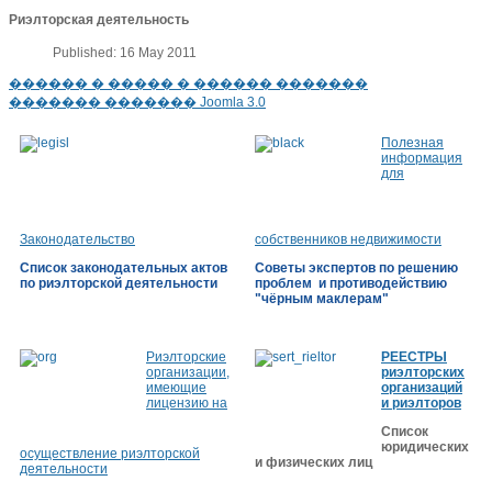
Риэлторская деятельность
Published: 16 May 2011
������ � ����� � ������ �������
������� ������� Joomla 3.0
Полезная
информация
для
Законодательство
собственников недвижимости
Список законодательных актов
Советы экспертов по решению
по риэлторской деятельности
проблем и противодействию
"чёрным маклерам"
Риэлторские
РЕЕСТРЫ
организации,
риэлторских
имеющие
организаций
лицензию на
и риэлторов
Список
юридических
осуществление риэлторской
и физических лиц
деятельности