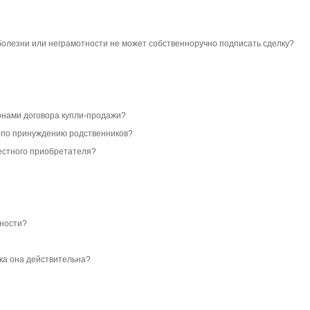
, болезни или неграмотности не может собственноручно подписать сделку?
ронами договора купли-продажи?
м по принуждению родственников?
вестного приобретателя?
нности?
рока она действительна?