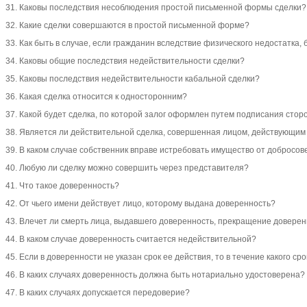
31. Каковы последствия несоблюдения простой письменной формы сделки?
32. Какие сделки совершаются в простой письменной форме?
33. Как быть в случае, если гражданин вследствие физического недостатка
34. Каковы общие последствия недействительности сделки?
35. Каковы последствия недействительности кабальной сделки?
36. Какая сделка относится к односторонним?
37. Какой будет сделка, по которой залог оформлен путем подписания сто
38. Является ли действительной сделка, совершенная лицом, действующи
39. В каком случае собственник вправе истребовать имущество от добросо
40. Любую ли сделку можно совершить через представителя?
41. Что такое доверенность?
42. От чьего имени действует лицо, которому выдана доверенность?
43. Влечет ли смерть лица, выдавшего доверенность, прекращение довере
44. В каком случае доверенность считается недействительной?
45. Если в доверенности не указан срок ее действия, то в течение какого с
46. В каких случаях доверенность должна быть нотариально удостоверена?
47. В каких случаях допускается передоверие?