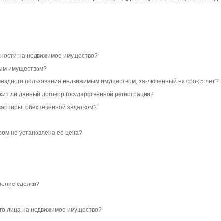
енности на недвижимое имущество?
мым имуществом?
мездного пользования недвижимым имуществом, заключенный на срок 5 лет?
жит ли данный договор государственной регистрации?
квартиры, обеспеченной задатком?
ром не установлена ее цена?
шение сделки?
ого лица на недвижимое имущество?