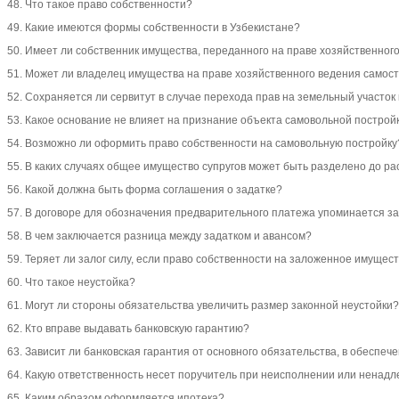
48. Что такое право собственности?
49. Какие имеются формы собственности в Узбекистане?
50. Имеет ли собственник имущества, переданного на праве хозяйственного
51. Может ли владелец имущества на праве хозяйственного ведения самос
52. Сохраняется ли сервитут в случае перехода прав на земельный участок 
53. Какое основание не влияет на признание объекта самовольной построй
54. Возможно ли оформить право собственности на самовольную постройку
55. В каких случаях общее имущество супругов может быть разделено до р
56. Какой должна быть форма соглашения о задатке?
57. В договоре для обозначения предварительного платежа упоминается за
58. В чем заключается разница между задатком и авансом?
59. Теряет ли залог силу, если право собственности на заложенное имущес
60. Что такое неустойка?
61. Могут ли стороны обязательства увеличить размер законной неустойки?
62. Кто вправе выдавать банковскую гарантию?
63. Зависит ли банковская гарантия от основного обязательства, в обеспе
64. Какую ответственность несет поручитель при неисполнении или ненад
65. Каким образом оформляется ипотека?