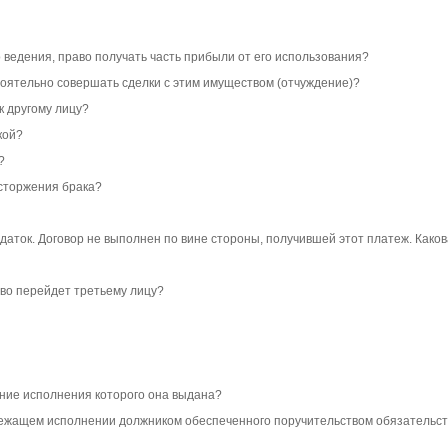
 ведения, право получать часть прибыли от его использования?
тоятельно совершать сделки с этим имуществом (отчуждение)?
к другому лицу?
кой?
?
асторжения брака?
даток. Договор не выполнен по вине стороны, получившей этот платеж. Како
тво перейдет третьему лицу?
чение исполнения которого она выдана?
лежащем исполнении должником обеспеченного поручительством обязательст