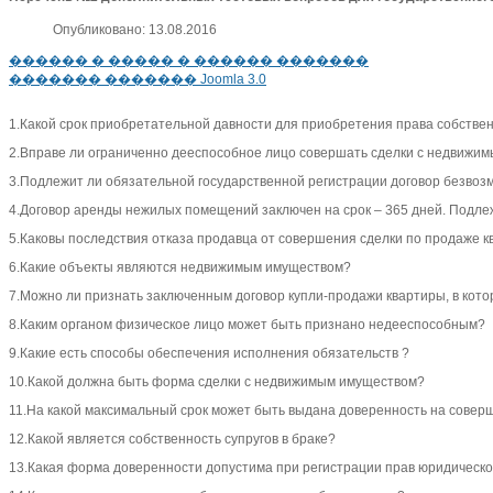
Опубликовано: 13.08.2016
������ � ����� � ������ �������
������� ������� Joomla 3.0
1.Какой срок приобретательной давности для приобретения права собств
2.Вправе ли ограниченно дееспособное лицо совершать сделки с недвижи
3.Подлежит ли обязательной государственной регистрации договор безвоз
4.Договор аренды нежилых помещений заключен на срок – 365 дней. Подле
5.Каковы последствия отказа продавца от совершения сделки по продаже 
6.Какие объекты являются недвижимым имуществом?
7.Можно ли признать заключенным договор купли-продажи квартиры, в кото
8.Каким органом физическое лицо может быть признано недееспособным?
9.Какие есть способы обеспечения исполнения обязательств ?
10.Какой должна быть форма сделки с недвижимым имуществом?
11.На какой максимальный срок может быть выдана доверенность на совер
12.Какой является собственность супругов в браке?
13.Какая форма доверенности допустима при регистрации прав юридическ