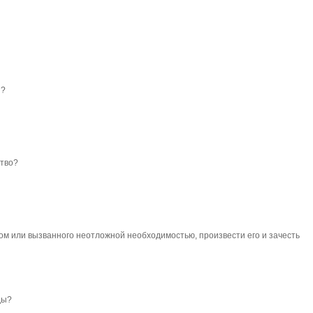
и?
ство?
ом или вызванного неотложной необходимостью, произвести его и зачесть
ды?