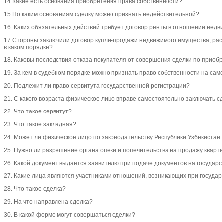
14.Какие есть основания приобретения права собственности?
15.По каким основаниям сделку можно признать недействительной?
16. Каких обязательных действий требует договор ренты в отношении нед
17.Стороны заключили договор купли-продажи недвижимого имущества, расч
в каком порядке?
18. Каковы последствия отказа покупателя от совершения сделки по прио
19. За кем в судебном порядке можно признать право собственности на са
20. Подлежит ли право сервитута государственной регистрации?
21. С какого возраста физическое лицо вправе самостоятельно заключать
22. Что такое сервитут?
23. Что такое закладная?
24. Может ли физическое лицо по законодательству Республики Узбекистан 
25. Нужно ли разрешение органа опеки и попечительства на продажу кварт
26. Какой документ выдается заявителю при подаче документов на государ
27. Какие лица являются участниками отношений, возникающих при государ
28. Что такое сделка?
29. На что направлена сделка?
30. В какой форме могут совершаться сделки?