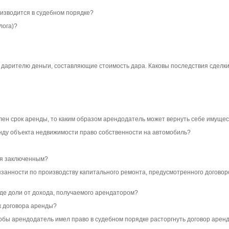
оизводится в судебном порядке?
лога)?
 дарителю деньги, составляющие стоимость дара. Каковы последствия сделк
влен срок аренды, то каким образом арендодатель может вернуть себе имуще
енду объекта недвижимости право собственности на автомобиль?
тся заключенным?
занности по производству капитального ремонта, предусмотренного договор
иде доли от дохода, получаемого арендатором?
к договора аренды?
тобы арендодатель имел право в судебном порядке расторгнуть договор арен