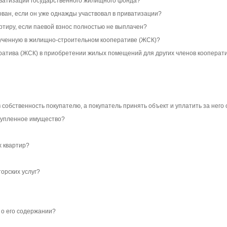
иватизации государственного жилищного фонда?
ован, если он уже однажды участвовал в приватизации?
ртиру, если паевой взнос полностью не выплачен?
олученную в жилищно-строительном кооперативе (ЖСК)?
ратива (ЖСК) в приобретении жилых помещений для других членов кооперат
 собственность покупателю, а покупатель принять объект и уплатить за нег
 купленное имущество?
х квартир?
орских услуг?
 о его содержании?