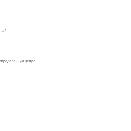
ива?
о определенную цену?