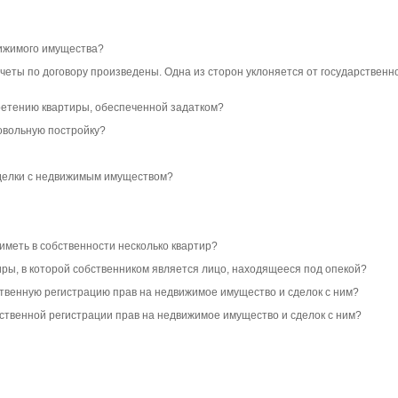
вижимого имущества?
еты по договору произведены. Одна из сторон уклоняется от государственно
бретению квартиры, обеспеченной задатком?
мовольную постройку?
 сделки с недвижимым имуществом?
иметь в собственности несколько квартир?
иры, в которой собственником является лицо, находящееся под опекой?
ственную регистрацию прав на недвижимое имущество и сделок с ним?
ственной регистрации прав на недвижимое имущество и сделок с ним?