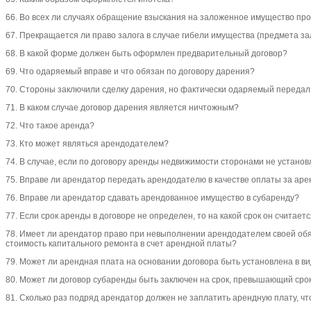
66. Во всех ли случаях обращение взыскания на заложенное имущество пр
67. Прекращается ли право залога в случае гибели имущества (предмета за
68. В какой форме должен быть оформлен предварительный договор?
69. Что одаряемый вправе и что обязан по договору дарения?
70. Стороны заключили сделку дарения, но фактически одаряемый передал
71. В каком случае договор дарения является ничтожным?
72. Что такое аренда?
73. Кто может являться арендодателем?
74. В случае, если по договору аренды недвижимости сторонами не устано
75. Вправе ли арендатор передать арендодателю в качестве оплаты за ар
76. Вправе ли арендатор сдавать арендованное имущество в субаренду?
77. Если срок аренды в договоре не определен, то на какой срок он считае
78. Имеет ли арендатор право при невыполнении арендодателем своей обя
стоимость капитального ремонта в счет арендной платы?
79. Может ли арендная плата на основании договора быть установлена в в
80. Может ли договор субаренды быть заключен на срок, превышающий сро
81. Сколько раз подряд арендатор должен не заплатить арендную плату, ч