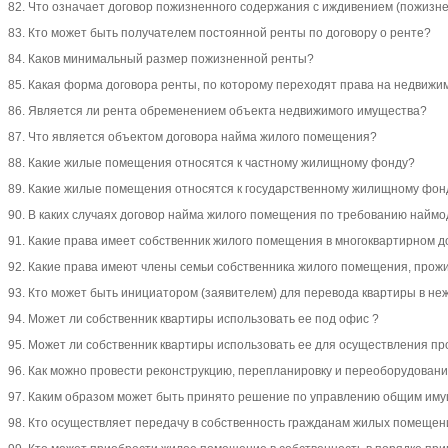
82. Что означает договор пожизненного содержания с иждивением (пожизн
83. Кто может быть получателем постоянной ренты по договору о ренте?
84. Каков минимальный размер пожизненной ренты?
85. Какая форма договора ренты, по которому переходят права на недвиж
86. Является ли рента обременением объекта недвижимого имущества?
87. Что является объектом договора найма жилого помещения?
88. Какие жилые помещения относятся к частному жилищному фонду?
89. Какие жилые помещения относятся к государственному жилищному фон
90. В каких случаях договор найма жилого помещения по требованию наймо
91. Какие права имеет собственник жилого помещения в многоквартирном 
92. Какие права имеют члены семьи собственника жилого помещения, про
93. Кто может быть инициатором (заявителем) для перевода квартиры в н
94. Может ли собственник квартиры использовать ее под офис ?
95. Может ли собственник квартиры использовать ее для осуществления п
96. Как можно провести реконструкцию, перепланировку и переоборудован
97. Каким образом может быть принято решение по управлению общим им
98. Кто осуществляет передачу в собственность гражданам жилых помещен