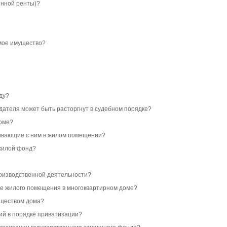
енной ренты)?
имое имущество?
ду?
дателя может быть расторгнут в судебном порядке?
доме?
живающие с ним в жилом помещении?
ежилой фонд?
роизводственной деятельности?
ие жилого помещения в многоквартирном доме?
уществом дома?
ий в порядке приватизации?