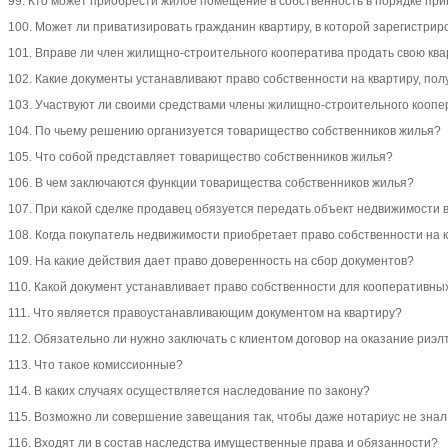
99. Кто может приобрести жилое помещение в собственность в порядке пр
100. Может ли приватизировать гражданин квартиру, в которой зарегистрир
101. Вправе ли член жилищно-строительного кооператива продать свою ква
102. Какие документы устанавливают право собственности на квартиру, п
103. Участвуют ли своими средствами члены жилищно-строительного коопе
104. По чьему решению организуется товарищество собственников жилья?
105. Что собой представляет товарищество собственников жилья?
106. В чем заключаются функции товарищества собственников жилья?
107. При какой сделке продавец обязуется передать объект недвижимости в
108. Когда покупатель недвижимости приобретает право собственности на
109. На какие действия дает право доверенность на сбор документов?
110. Какой документ устанавливает право собственности для кооперативны
111. Что является правоустанавливающим документом на квартиру?
112. Обязательно ли нужно заключать с клиентом договор на оказание риэлт
113. Что такое комиссионные?
114. В каких случаях осуществляется наследование по закону?
115. Возможно ли совершение завещания так, чтобы даже нотариус не знал
116. Входят ли в состав наследства имущественные права и обязанности?