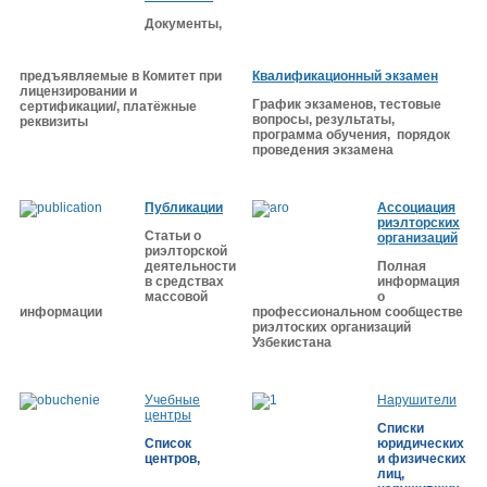
Документы,
предъявляемые в Комитет при
Квалификационный экзамен
лицензировании и
График экзаменов, тестовые
сертификации/, платёжные
вопросы, результаты,
реквизиты
программа обучения, порядок
проведения экзамена
Публикации
Ассоциация
риэлторских
Статьи о
организаций
риэлторской
деятельности
Полная
в средствах
информация
массовой
о
информации
професcиональном сообществе
риэлтоских организаций
Узбекистана
Учебные
Нарушители
центры
Списки
Список
юридических
центров,
и физических
лиц,