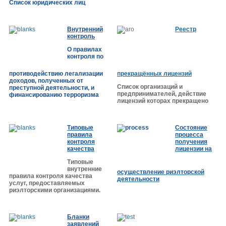
Список юридических лиц
Внутренний
Реестр
контроль
О правилах
контроля по
противодействию легализации
прекращённых лицензий
доходов, полученных от
Список организаций и
преступной деятельности, и
предпринимателей, действие
финансированию терроризма
лицензий которах прекращено
Типовые
Cостояние
правила
процесса
контроля
получения
качества
лицензии на
Типовые
внутренние
осуществление риэлторской
правила контроля качества
деятельности
услуг,
предоставляемых
риэлторскими организациями.
Бланки
заявлений