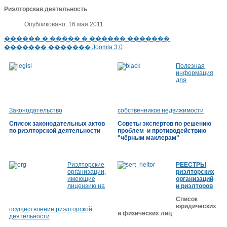
Риэлторская деятельность
Опубликовано: 16 мая 2011
������ � ����� � ������ �������
������� ������� Joomla 3.0
Полезная
информация
для
Законодательство
собственников недвижимости
Список законодательных актов
Советы экспертов по решению
по риэлторской деятельности
проблем и противодействию
"чёрным маклерам"
Риэлторские
РЕЕСТРЫ
организации,
риэлторских
имеющие
организаций
лицензию на
и риэлторов
Список
юридических
осуществление риэлторской
и физических лиц
деятельности