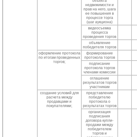
объекта
недвижимости и
прав на него, шага
ее повышения в
процессе торга
(шаг аукциона)
видеосъемка
процесса
проведения торгов
объявление
победителя торгов
оформление протокола
формирование
по итогам проведенных
протокола торгов
торгов;
подписание
протокола торгов
членами комиссии
оглашение
результатов торгов
участникам
создание условий для
представление
расчета между
победителю
продавцами и
протокола о
покупателями;
результатах торгов
организация
подписания
договора купли-
продажи между
победителем
торгов и