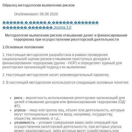
Образец методологии выявления рисков
Опубликовано: 06.06.2020
������ � ����� � ������ �������
������� ������� Joomla 3.0
Методология выявления рисков отмывания денег и финансирования
терроризма при осуществлении риэлторской деятельности
1.Основные положения
1. Настоящая методология разработана в рамках проведения
национальной оценки рисков отмывания преступных доходов и
финансирования терроризма (далее - НОР) и определяет единый для
риэлторских организаций подход к их выявлению.
2. Настоящая методология носит рекомендательный характер.
3. В настоящей методологии используются следующие основные понятия:
риск
– вероятность использования риэлторских организаций для
целей отмывания доходов или финансирования терроризма (ОД/
ФТ);
угроза
– лицо или группа лиц, объект или деятельность, которые
могут потенциально нанести вред, например, государству,
обществу, экономике, и т.д.;
уязвимость
– условия совершения каких-либо операций при
осуществлении риэлторской деятельности, при которых угроза
может реализоваться, либо которые могут содействовать или