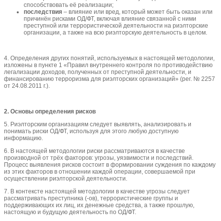
способствовать её реализации;
последствия
– влияние или вред, который может быть оказан или
причинён рисками ОД/ФТ, включая влияние связанной с ними
преступной или террористической деятельности на риэлторские
организации, а также на всю риэлторскую деятельность в целом.
4. Определения других понятий, используемых в настоящей методологии,
изложены в пункте 1 «Правил внутреннего контроля по противодействию
легализации доходов, полученных от преступной деятельности, и
финансированию терроризма для риэлторских организаций» (рег. № 2257
от 24.08.2011 г.).
2. Основы определения рисков
5. Риэлторским организациям следует выявлять, анализировать и
понимать риски ОД/ФТ, используя для этого любую доступную
информацию.
6. В настоящей методологии риски рассматриваются в качестве
производной от трёх факторов: угрозы, уязвимости и последствий.
Процесс выявления рисков состоит в формировании суждения по каждому
из этих факторов в отношении каждой операции, совершаемой при
осуществлении риэлторской деятельности.
7. В контексте настоящей методологии в качестве угрозы следует
рассматривать преступника (-ов), террористические группы и
поддерживающих их лиц, их денежные средства, а также прошлую,
настоящую и будущую деятельность по ОД/ФТ.