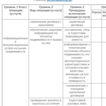
страницу
otchet.gkilicenz.uz
.
Уровень 1
Класс
Уровень 2
Уровень 3
Уро
операции
Вид операции (услуги)
Процедуры
Угроза
Уя
(услуги)
исполнения
мо
операции (услуги)
заключение договора с
заключение
заказчиком
договора
обеспечение заказчика
составление, сбор
информацией об
и подготовка
объектах
информации для
информационные
недвижимости и правах
клиента
и
на них
информирование о
консультационные
техническом
услуги на рынке
состоянии объекта
недвижимости
недвижимости, его
технико-
эксплуатационных
характеристиках и
потребительских
качествах,
влияющих на его
стоимость и
ликвидность
ознакомление с
порядком
заключения
договоров
проведение анализа и
подготовкой
прогноза состояния
разовых либо