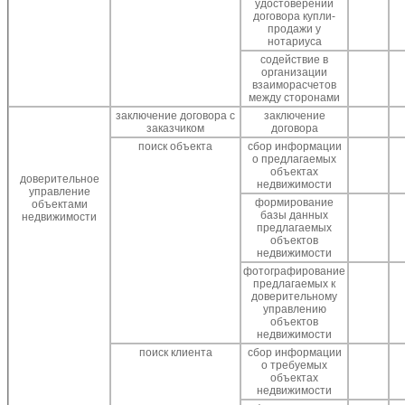
удостоверении
договора купли-
продажи у
нотариуса
содействие в
организации
взаиморасчетов
между сторонами
заключение договора с
заключение
заказчиком
договора
поиск объекта
сбор информации
о предлагаемых
объектах
доверительное
недвижимости
управление
формирование
объектами
базы данных
недвижимости
предлагаемых
объектов
недвижимости
фотографирование
предлагаемых к
доверительному
управлению
объектов
недвижимости
поиск клиента
сбор информации
о требуемых
объектах
недвижимости