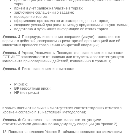
организация рекламы объектов недвижимости, выставляемых на
торги;
прием и учет заявок на участие в торгах;
заключение соглашений о задатке;
проведение торгов;
оформление протокола по итогам проведенных торгов;
создание условий для расчета между продавцами и покупателями;
подготовка и публикация информации об итогах торгов.
Уровень 3
: Процедуры исполнения операции (услуги) – заполняется
перечнем действий, совершаемых риэлторской организацией или её
клиентом в процессе совершения конкретной операции;
Уровень 4
: Угроза, Уязвимость, Последствия – заполняется отметками
ЕСТЬ/НЕТ в зависимости от наличия или отсутствия соответствующего
компонента при совершении действий, изложенных в Уровне 3;
Уровень 5
: Риск – заполняется отметками:
Р
(риск);
ВР
(вероятный риск);
НР
(нет риска)
в зависимости от наличия или отсутствия соответствующих отметок в
Уровне 4 согласно п.13 настоящей Методологии;
Уровень 6:
Статистика – заполняется соответствующими
статистическими данными по каждому виду операции (на Уровне 2).
13. Порядок заполнения Уровня 5 таблицы определяется следующим