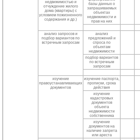
недвижимостью и
базы данных о
отчуждение жилого
запрашиваемых
дома (квартиры) с
объектах
условием пожизненного
недвижимости и
содержания и др.)
прав на них
анализ запросов и
анализ
подбор вариантов по
предложений и
встречным запросам
спроса по
объектам
недвижимости
подбор вариантов
по встречным
запросам
изучение
изучение паспорта,
правоустанавливающих
прописки, срока
документов
действия
изучение
кадастровых
документов
объекта
недвижимости
собственника
изучение
документов на
наличие запрета
или ареста