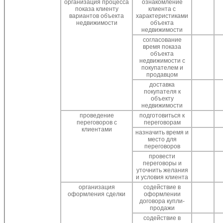
организация процесса
ознакомление
показа клиенту
клиента с
вариантов объекта
характеристиками
недвижимости
объекта
недвижимости
согласование
время показа
объекта
недвижимости с
покупателем и
продавцом
доставка
покупателя к
объекту
недвижимости
проведение
подготовиться к
переговоров с
переговорам
клиентами
назначить время и
место для
переговоров
провести
переговоры и
уточнить желания
и условия клиента
организация
содействие в
оформления сделки
оформлении
договора купли-
продажи
содействие в