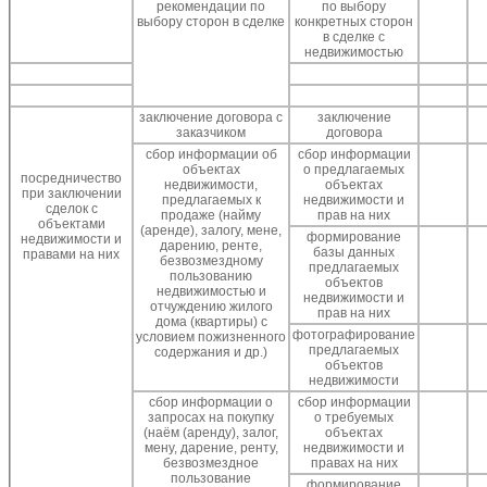
рекомендации по
по выбору
выбору сторон в сделке
конкретных сторон
в сделке с
недвижимостью
заключение договора с
заключение
заказчиком
договора
сбор информации об
сбор информации
объектах
о предлагаемых
посредничество
недвижимости,
объектах
при заключении
предлагаемых к
недвижимости и
сделок с
продаже (найму
прав на них
объектами
(аренде), залогу, мене,
формирование
недвижимости и
дарению, ренте,
базы данных
правами на них
безвозмездному
предлагаемых
пользованию
объектов
недвижимостью и
недвижимости и
отчуждению жилого
прав на них
дома (квартиры) с
фотографирование
условием пожизненного
предлагаемых
содержания и др.)
объектов
недвижимости
сбор информации о
сбор информации
запросах на покупку
о требуемых
(наём (аренду), залог,
объектах
мену, дарение, ренту,
недвижимости и
безвозмездное
правах на них
пользование
формирование