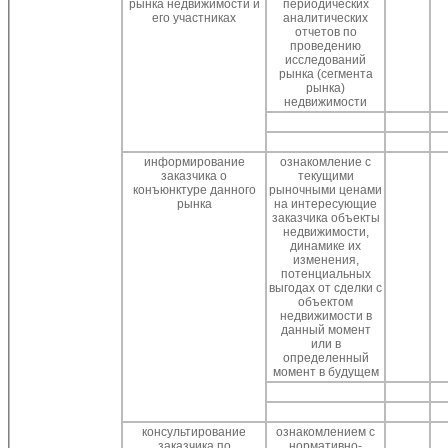
рынка недвижимости и
периодических
его участниках
аналитических
отчетов по
проведению
исследований
рынка (сегмента
рынка)
недвижимости
информирование
ознакомление с
заказчика о
текущими
конъюнктуре данного
рыночными ценами
рынка
на интересующие
заказчика объекты
недвижимости,
динамике их
изменения,
потенциальных
выгодах от сделки с
объектом
недвижимости в
данный момент
или в
определенный
момент в будущем
консультирование
ознакомлением с
заказчика по
нормативно-