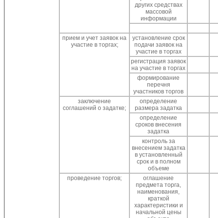
других средствах
массовой
информации
прием и учет заявок на
установление срок
участие в торгах;
подачи заявок на
участие в торгах
регистрация заявок
на участие в торгах
формирование
перечня
участников торгов
заключение
определение
соглашений о задатке;
размера задатка
определение
сроков внесения
задатка
контроль за
внесением задатка
в установленный
срок и в полном
объеме
проведение торгов;
оглашение
предмета торга,
наименования,
краткой
характеристики и
начальной цены