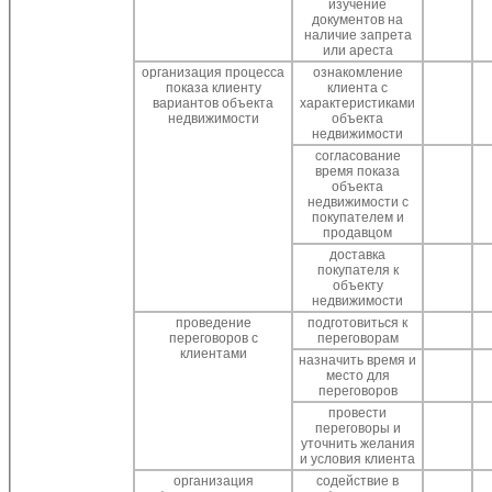
изучение
документов на
наличие запрета
или ареста
организация процесса
ознакомление
показа клиенту
клиента с
вариантов объекта
характеристиками
недвижимости
объекта
недвижимости
согласование
время показа
объекта
недвижимости с
покупателем и
продавцом
доставка
покупателя к
объекту
недвижимости
проведение
подготовиться к
переговоров с
переговорам
клиентами
назначить время и
место для
переговоров
провести
переговоры и
уточнить желания
и условия клиента
организация
содействие в