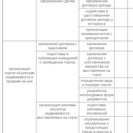
оформление сделки
оформлении
договора аренды
содействие в
удостоверении
договора аренды у
нотариуса
организации
взаиморасчетов с
арендатором
заключение договора с
заключение
заказчиком
договора
подготовка и
заключение
публикация извещений
договора с
о проведении торгов;
собственником
имущества на
организация
выставление на
торгов объектами
торги
недвижимости и
определение вида
правами на них
и порядка торгов
разработка
необходимых форм
документов
организация рекламы
подготовка
объектов
рекламных
недвижимости,
объявлений
выставляемых на торги;
опубликование
объявления о
предстоящих
торгах в газетах и